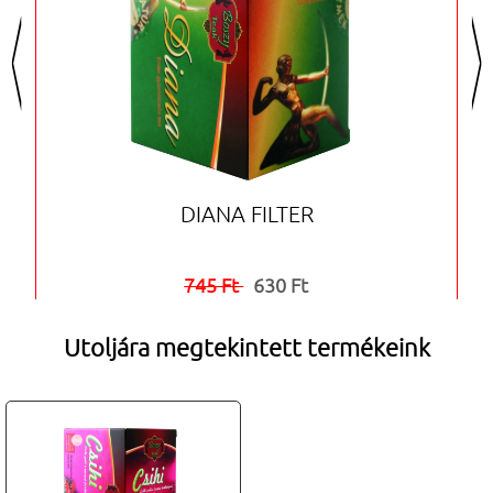
<
>
DIANA FILTER
745 Ft
630 Ft


Utoljára megtekintett termékeink