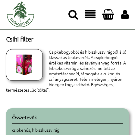




Csihi filter
Csipkebogyóból és hibiszkuszvirágból álló
klasszikus teakeverék. A csipkebogyó
értékes vitamin- és ásványianyag-forrás. A
hibiszkuszvirág a színezés mellett az
emésztést segíti, támogatja a cukor- és
zsíranyagcserét. Télen melegen, nyáron
hidegen fogyasztható. Egészséges,
természetes „üdítőital”.
Összetevők
csipkehús, hibiszkuszvirág