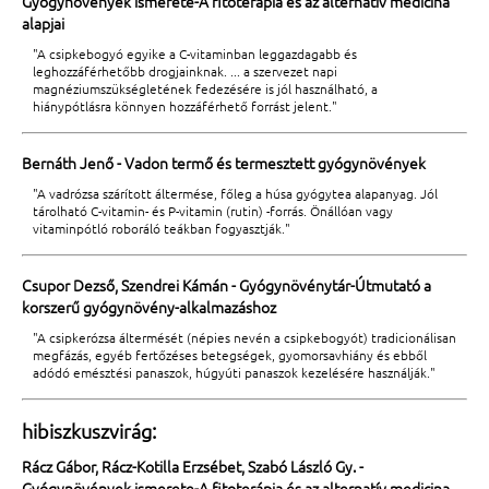
Gyógynövények ismerete-A fitoterápia és az alternatív medicina
alapjai
"A csipkebogyó egyike a C-vitaminban leggazdagabb és
leghozzáférhetőbb drogjainknak. ... a szervezet napi
magnéziumszükségletének fedezésére is jól használható, a
hiánypótlásra könnyen hozzáférhető forrást jelent."
Bernáth Jenő - Vadon termő és termesztett gyógynövények
"A vadrózsa szárított áltermése, főleg a húsa gyógytea alapanyag. Jól
tárolható C-vitamin- és P-vitamin (rutin) -forrás. Önállóan vagy
vitaminpótló roboráló teákban fogyasztják."
Csupor Dezső, Szendrei Kámán - Gyógynövénytár-Útmutató a
korszerű gyógynövény-alkalmazáshoz
"A csipkerózsa áltermését (népies nevén a csipkebogyót) tradicionálisan
megfázás, egyéb fertőzéses betegségek, gyomorsavhiány és ebből
adódó emésztési panaszok, húgyúti panaszok kezelésére használják."
hibiszkuszvirág:
Rácz Gábor, Rácz-Kotilla Erzsébet, Szabó László Gy. -
Gyógynövények ismerete-A fitoterápia és az alternatív medicina