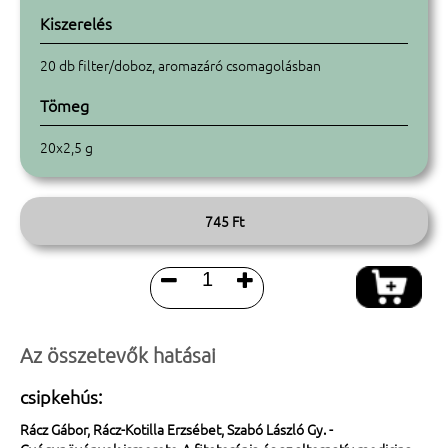
Kiszerelés
20 db filter/doboz, aromazáró csomagolásban
Tömeg
20x2,5 g
745 Ft


Az összetevők hatásai
csipkehús:
Rácz Gábor, Rácz-Kotilla Erzsébet, Szabó László Gy. -