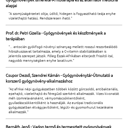
alapjai
"A szomjúságérzetet oltja, üdítő, hidegen is fogyasztható teája enyhe
vizelethajtó hatású. Rendszeresen iható."
Prof. dr. Petri Gizella - Gyógynövények és készítményeik a
terápiában
"... antocián gyökfogó növényi színanyag mellett rosszul reszorbeálódó
hibiszkuszsavat tartalmazza, amely a C-vitamin stabilizálásában is
jelentős szerepet játszik. Főleg Észak-Afrikában elterjedt frissítő ital,
nagyobb mennyiségben enyhe laxatívum."
Csupor Dezső, Szendrei Kámán - Gyógynövénytár-Útmutató a
korszerű gyógynövény-alkalmazáshoz
"Az afrikai népi gyógyászatban többek között görcsoldó, antibakteriális,
epehajtó, vizelethajtó és féregűző szerként alkalmazzák. Vizes kivonatát
méh izomrelaxánsként, vérnyomáscsökkentőként,
gyulladáscsökkentőként is használják. Az európai tradicionális
gyógyászatban étvágyjavítóként, légúti- és gyomorhurut kezelésére
alkalmazzák."
Bernáth Jenő - Vadon termő és termesztett gyógynövények