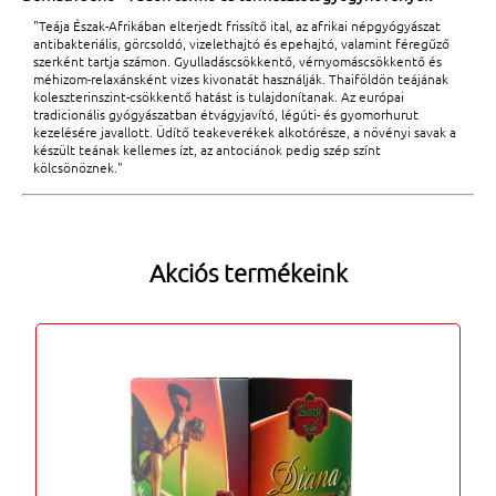
"Teája Észak-Afrikában elterjedt frissítő ital, az afrikai népgyógyászat
antibakteriális, görcsoldó, vizelethajtó és epehajtó, valamint féregűző
szerként tartja számon. Gyulladáscsökkentő, vérnyomáscsökkentő és
méhizom-relaxánsként vizes kivonatát használják. Thaiföldön teájának
koleszterinszint-csökkentő hatást is tulajdonítanak. Az európai
tradicionális gyógyászatban étvágyjavító, légúti- és gyomorhurut
kezelésére javallott. Üdítő teakeverékek alkotórésze, a növényi savak a
készült teának kellemes ízt, az antociánok pedig szép színt
kölcsönöznek."
Akciós termékeink