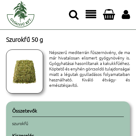




Szurokfű 50 g
Népszerű mediterrán fűszernövény, de ma
már hivatalosan elismert gyógynövény is.
Gyógyhatásai hasonlítanak a kakukkfűéhez.
Köptető és enyhén görcsoldó tulajdonságai
miatt a légutak gyulladásos folyamataiban
használható. Kiváló étvágy- és
emésztésjavító.
Összetevők
szurokfű
Kiszerelés