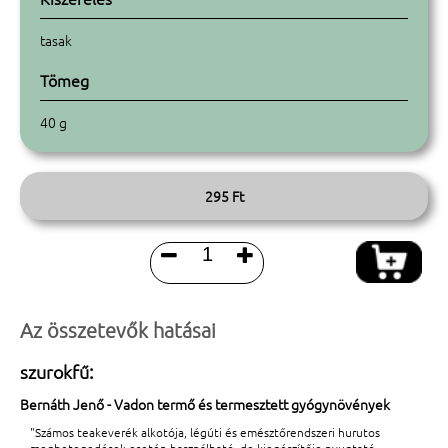
tasak
Tömeg
40 g
295 Ft


Az összetevők hatásai
szurokfű:
Bernáth Jenő - Vadon termő és termesztett gyógynövények
"Számos teakeverék alkotója, légúti és emésztőrendszeri hurutos