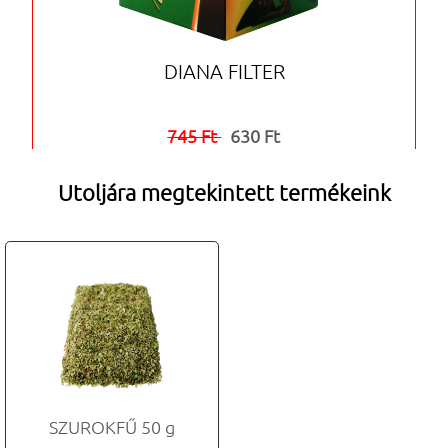
DIANA FILTER
745 Ft
630 Ft


Utoljára megtekintett termékeink
SZUROKFŰ 50 g