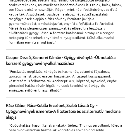
megbetegedések esetén használható, de kiegészítője nyugtató
teakeverékeknek, reumaellenes bedörzsölőknek is. Ételek, halak, húsok,
bor fűszerezésére használják. Régen, mint népi festőnövényt sokfelé
kedvelték. A szőttesek rozsdabarna alapszínét adta.Tapasztalati
megfigyelések alapján a friss növény forrázata javítja a
gyomorműködést, emésztésjavító, enyhíti a fejfájást a felfúvódást.
Mérsékli az idegrendszeri panaszokat és elősegíti a légzőszervi
elváltozások gyógyulását. A forrázat hatásosnak bizonyult a tengeri
betegség tüneteinek enyhítésére nyugtatóként. Külső alkalmazási
formában enyhíti a fogfájást."
Csupor Dezső, Szendrei Kámán - Gyógynövénytár-Útmutató a
korszerű gyógynövény-alkalmazáshoz
"Forrázatát megfázás, köhögés és hasmenés, valamint fájdalmas,
görcsös menstruáció esetén használták. Antiszeptikus szappanok
készítésére is felhasználták.Antiszeptikus , köptető, nyákoldó, enyhe
görcsoldó hatása révén légúti hurutok kezelésére, étvágy- és
emésztésjavítóként használható."
Rácz Gábor, Rácz-Kotilla Erzsébet, Szabó László Gy. -
Gyógynövények ismerete-A fitoterápia és az alternatív medicina
alapjai
"Gyógyhatásai hasonlítanak a kakukkfűéhez (Thymus serpyllum), főleg a
népi gyógyászatban használják köptető és enyhén görcsoldó