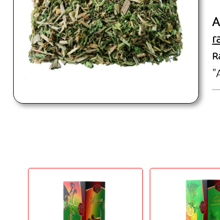
A
r
R
"