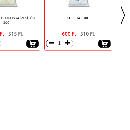
>
 BURGONYA ÍZESÍTŐJE
SÜLT HAL 30G
30G
 Ft
515 Ft
600 Ft
510 Ft


