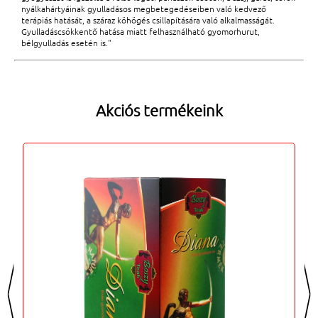
nyálkahártyáinak gyulladásos megbetegedéseiben való kedvező
terápiás hatását, a száraz köhögés csillapítására való alkalmasságát.
Gyulladáscsökkentő hatása miatt felhasználható gyomorhurut,
bélgyulladás esetén is."
Akciós termékeink
<
>