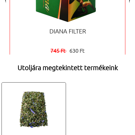
DIANA FILTER
745 Ft
630 Ft


Utoljára megtekintett termékeink