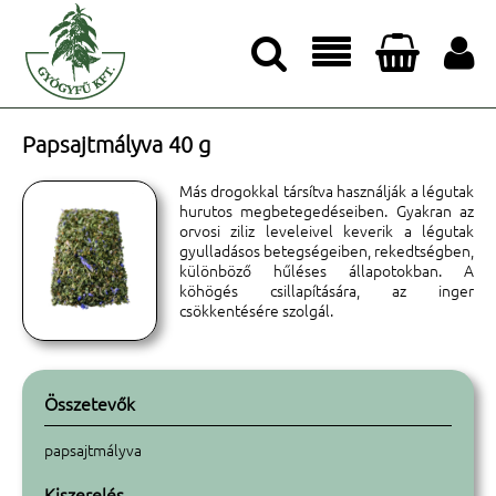




Papsajtmályva 40 g
Más drogokkal társítva használják a légutak
hurutos megbetegedéseiben. Gyakran az
orvosi ziliz leveleivel keverik a légutak
gyulladásos betegségeiben, rekedtségben,
különböző hűléses állapotokban. A
köhögés csillapítására, az inger
csökkentésére szolgál.
Összetevők
papsajtmályva
Kiszerelés