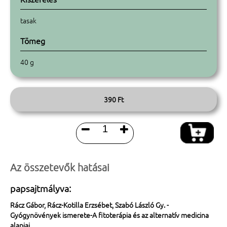
tasak
Tömeg
40 g
390 Ft


Az összetevők hatásai
papsajtmályva:
Rácz Gábor, Rácz-Kotilla Erzsébet, Szabó László Gy. -
Gyógynövények ismerete-A fitoterápia és az alternatív medicina
alapjai