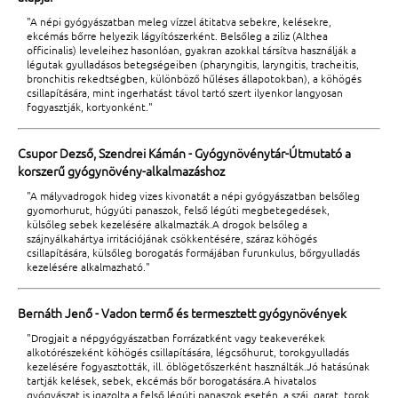
"A népi gyógyászatban meleg vízzel átitatva sebekre, kelésekre,
ekcémás bőrre helyezik lágyítószerként. Belsőleg a ziliz (Althea
officinalis) leveleihez hasonlóan, gyakran azokkal társítva használják a
légutak gyulladásos betegségeiben (pharyngitis, laryngitis, tracheitis,
bronchitis rekedtségben, különböző hűléses állapotokban), a köhögés
csillapítására, mint ingerhatást távol tartó szert ilyenkor langyosan
fogyasztják, kortyonként."
Csupor Dezső, Szendrei Kámán - Gyógynövénytár-Útmutató a
korszerű gyógynövény-alkalmazáshoz
"A mályvadrogok hideg vizes kivonatát a népi gyógyászatban belsőleg
gyomorhurut, húgyúti panaszok, felső légúti megbetegedések,
külsőleg sebek kezelésére alkalmazták.A drogok belsőleg a
szájnyálkahártya irritációjának csökkentésére, száraz köhögés
csillapítására, külsőleg borogatás formájában furunkulus, bőrgyulladás
kezelésére alkalmazható."
Bernáth Jenő - Vadon termő és termesztett gyógynövények
"Drogjait a népgyógyászatban forrázatként vagy teakeverékek
alkotórészeként köhögés csillapítására, légcsőhurut, torokgyulladás
kezelésére fogyasztották, ill. öblögetőszerként használták.Jó hatásúnak
tartják kelések, sebek, ekcémás bőr borogatására.A hivatalos
gyógyászat is igazolta a felső légúti panaszok esetén, a száj, garat, torok